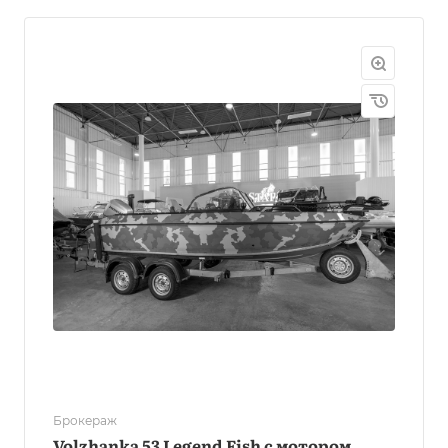
Брокераж
Volzhanka 53 Legend Fish с мотором