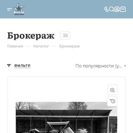
Брокераж
38
—
—
Главная
Каталог
Брокераж
По популярности (убывание)
ФИЛЬТР