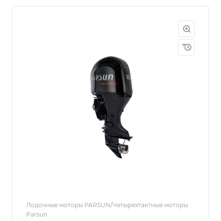
Лодочные моторы PARSUN/Четырехтактные моторы
Parsun