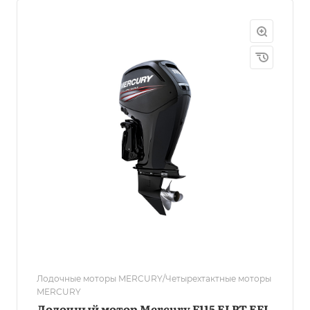
Лодочные моторы MERCURY/Четырехтактные моторы
MERCURY
Лодочный мотор Mercury F115 ELPT EFI