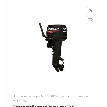
Лодочные моторы MERCURY/Двухтактные моторы
MERCURY
Лодочный мотор Mercury 30 EL