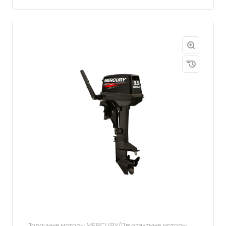
Лодочные моторы MERCURY/Двухтактные моторы