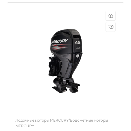
Лодочные моторы MERCURY/Водометные моторы
MERCURY