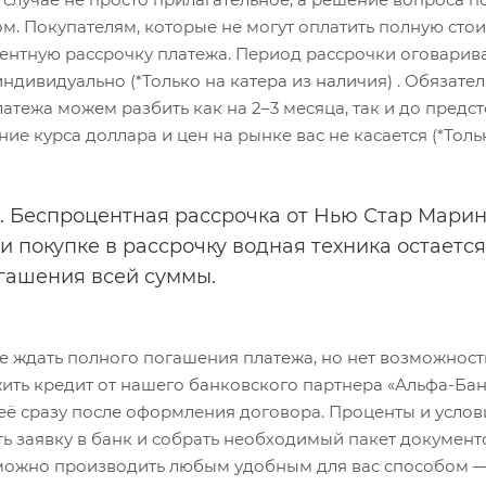
м. Покупателям, которые не могут оплатить полную сто
ентную рассрочку платежа. Период рассрочки оговарив
индивидуально (*Только на катера из наличия) . Обязат
атежа можем разбить как на 2–3 месяца, так и до предс
е курса доллара и цен на рынке вас не касается (*Тольк
S. Беспроцентная рассрочка от Нью Стар Марин
и покупке в рассрочку водная техника остаетс
гашения всей суммы.
те ждать полного погашения платежа, но нет возможнос
ить кредит от нашего банковского партнера «Альфа-Банк
 её сразу после оформления договора. Проценты и усло
ь заявку в банк и собрать необходимый пакет документо
можно производить любым удобным для вас способом — н