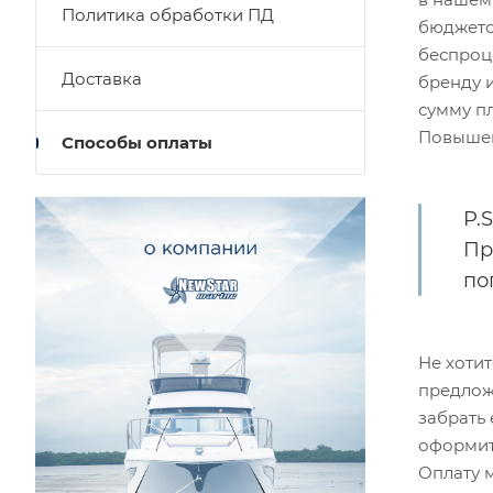
Политика обработки ПД
бюджето
беспроц
Доставка
бренду 
сумму пл
Повышени
Способы оплаты
P.
Пр
по
Не хоти
предлож
забрать
оформит
Оплату 