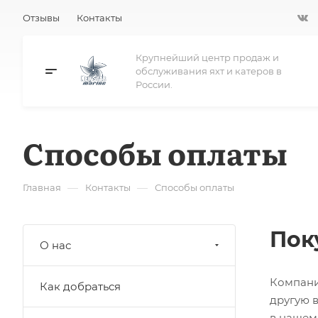
Отзывы
Контакты
Крупнейший центр продаж и
обслуживания яхт и катеров в
России.
Способы оплаты
—
—
Главная
Контакты
Способы оплаты
Пок
О нас
Компани
Как добраться
другую 
в нашем