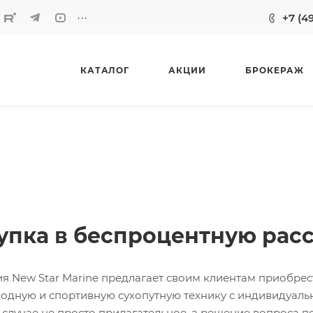
...
+7 (4
КАТАЛОГ
АКЦИИ
БРОКЕРАЖ
упка в беспроцентную расс
я New Star Marine предлагает своим клиентам приобрест
водную и спортивную сухопутную технику с индивидуал
 случае не просто прилагательное, а решение вопроса 