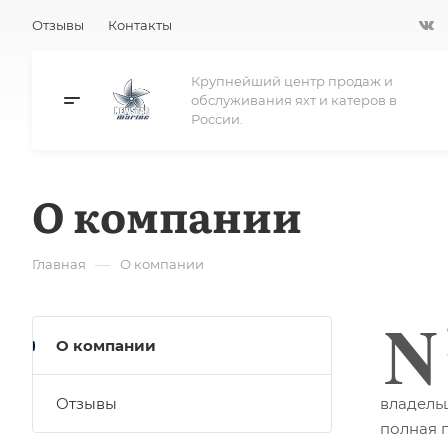
Отзывы
Контакты
Крупнейший центр продаж и
обслуживания яхт и катеров в
России.
О компании
—
Главная
О компании
N
О компании
Отзывы
владель
полная 