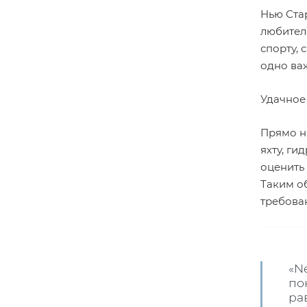
Нью Ста
любител
спорту, 
одно ва
Удачное
Прямо н
яхту, г
оценить
Таким о
требован
«N
по
ра