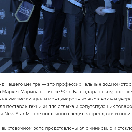
ив нашего центра — это профессиональные водномоторн
 Маркет Марина в начале 90-х. Благодаря опыту, посещ
ия квалификации и международных выставок мы уверенн
Для поставок техники для отдыха и сопутствующих товар
я New Star Marine постоянно следит за трендами и нови
 выставочном зале представлены алюминиевые и стеклоп