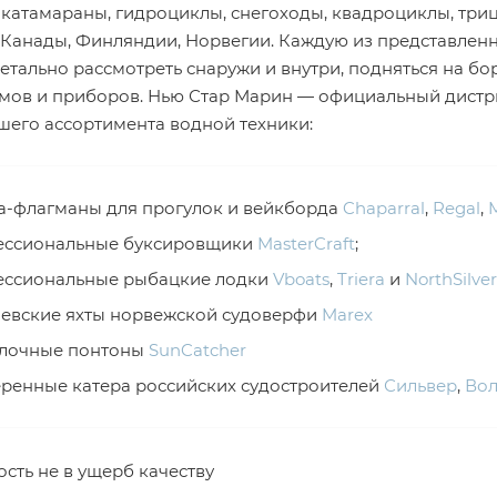
-катамараны, гидроциклы, снегоходы, квадроциклы, тр
 Канады, Финляндии, Норвегии. Каждую из представленн
тально рассмотреть снаружи и внутри, подняться на бор
мов и приборов. Нью Стар Марин — официальный дистри
ашего ассортимента водной техники:
а-флагманы для прогулок и вейкборда
Chaparral
,
Regal
,
M
ессиональные буксировщики
MasterCraft
;
ессиональные рыбацкие лодки
Vboats
,
Triera
и
NorthSilver
евские яхты норвежской судоверфи
Marex
улочные понтоны
SunCatcher
ренные катера российских судостроителей
Сильвер
,
Во
сть не в ущерб качеству