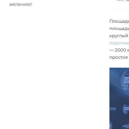
желаниях!
Площади
площадь
круглый
лодочны
— 2000 
простоя 