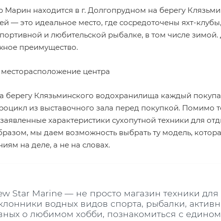
р Марин находится в г. Долгопрудном на берегу Клязьм
ей — это идеальное место, где сосредоточены яхт-клуб
спортивной и любительской рыбалке, в том числе зимой.
жное преимущество.
 месторасположение центра
а берегу Клязьминского водохранилища каждый покупат
идроцикл из выставочного зала перед покупкой. Помимо 
 заявленные характеристики сухопутной техники для отд
бразом, мы даем возможность выбрать ту модель, котор
иям на деле, а не на словах.
ew Star Marine — не просто магазин техники для 
клонники водных видов спорта, рыбалки, активн
вных о любимом хобби, познакомиться с едино