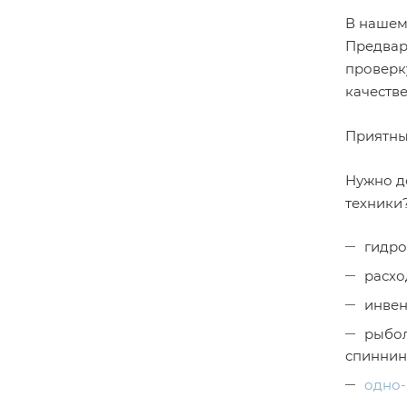
В нашем
Предвар
проверку
качеств
Приятны
Нужно д
техники
гидро
расхо
инвен
рыбол
спиннин
одно-