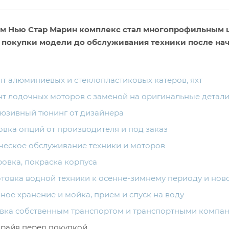
м Нью Стар Марин комплекс стал многопрофильным ц
т покупки модели до обслуживания техники после на
т алюминиевых и стеклопластиковых катеров, яхт
т лодочных моторов с заменой на оригинальные детал
юзивный тюнинг от дизайнера
овка опций от производителя и под заказ
ческое обслуживание техники и моторов
овка, покраска корпуса
товка водной техники к осенне-зимнему периоду и нов
ное хранение и мойка, прием и спуск на воду
вка собственным транспортом и транспортными компан
драйв перед покупкой.