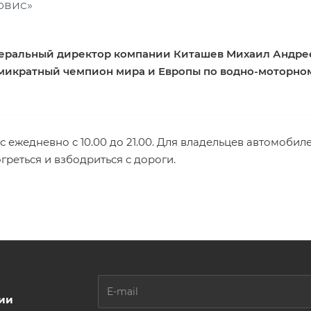
рвис»
еральный директор компании Киташев Михаил Андреев
микратный чемпион мира и Европы по водно-моторному 
 ежедневно с 10.00 до 21.00. Для владельцев автомобиле
греться и взбодриться с дороги.
ции