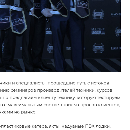
ики и специалисты, прошедшие путь с истоков
ению семинаров производителей техники, курсов
о предлагаем клиенту технику, которую тестируем
ов с максимальным соответствием спросов клиентов,
нками на рынке.
ластиковые катера, яхты, надувные ПВХ лодки,