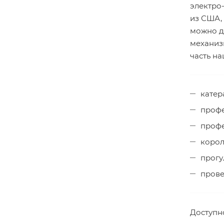
электро
из США,
можно де
механиз
часть н
катер
проф
проф
корол
прог
прове
Доступно