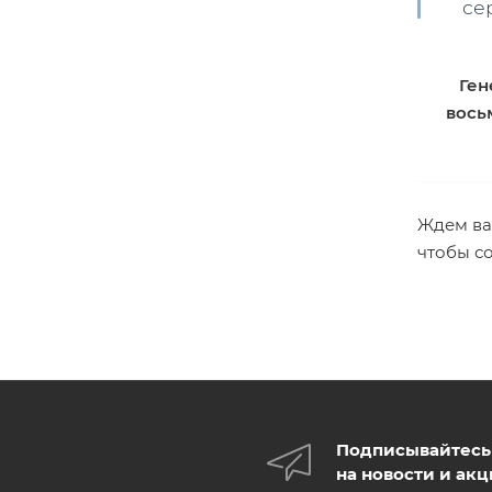
се
Ген
вось
Ждем вас
чтобы со
Подписывайтесь
на новости и ак