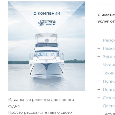
С имене
услуг о
Ремон
Ремон
Экскл
Устан
Техни
Полир
Подго
Сезон
Идеальные решения для вашего
судна.
Доста
Просто расскажите нам о своих
Тест-