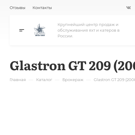
Отзывы
Контакты
Крупнейший центр продаж и
обслуживания яхт и катеров в
России.
Glastron GT 209 (20
—
—
—
Главная
Каталог
Брокераж
Glastron GT 209 (200