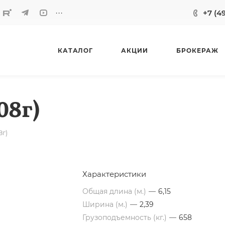
...
+7 (4
КАТАЛОГ
АКЦИИ
БРОКЕРАЖ
08г)
8г)
Характеристики
Общая длина (м.)
—
6,15
Ширина (м.)
—
2,39
Грузоподъемность (кг.)
—
658