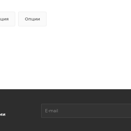
ация
Опции
ции