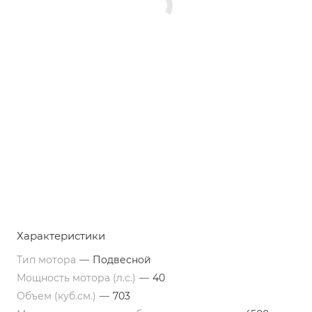
Характеристики
Тип мотора
—
Подвесной
Мощность мотора (л.с.)
—
40
Объем (куб.см.)
—
703