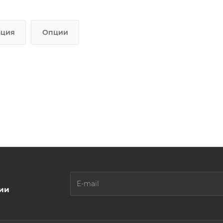
ация
Опции
ции