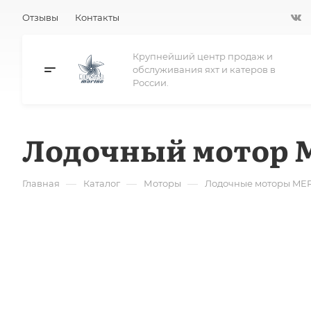
Отзывы
Контакты
Крупнейший центр продаж и
обслуживания яхт и катеров в
России.
Лодочный мотор M
—
—
—
Главная
Каталог
Моторы
Лодочные моторы ME