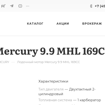
...
+7 (4
КАТАЛОГ
АКЦИИ
БРОКЕРАЖ
ercury 9.9 MHL 169
—
RCURY
Лодочный мотор Mercury 9.9 MHL 169CC
Характеристики
Тип двигателя
—
Двухтактный 2-
цилиндровый
Топливная система
—
1 карбюратор