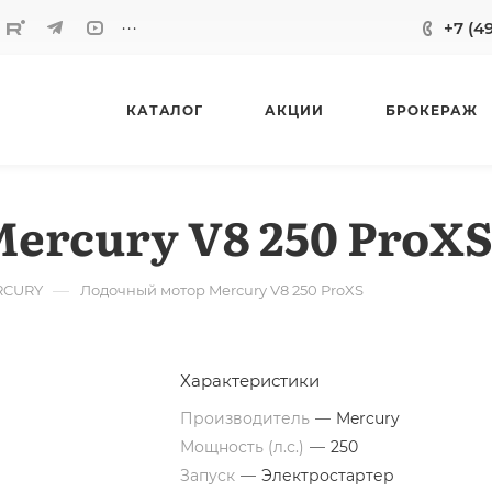
...
+7 (4
КАТАЛОГ
АКЦИИ
БРОКЕРАЖ
ercury V8 250 ProX
—
RCURY
Лодочный мотор Mercury V8 250 ProXS
Характеристики
Производитель
—
Mercury
Мощность (л.с.)
—
250
Запуск
—
Электростартер