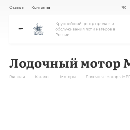
Отзывы
Контакты
Крупнейший центр продаж и
обслуживания яхт и катеров в
России.
Лодочный мотор M
—
—
—
Главная
Каталог
Моторы
Лодочные моторы ME