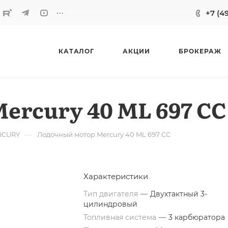
...
+7 (4
КАТАЛОГ
АКЦИИ
БРОКЕРАЖ
ercury 40 ML 697 CC
—
RCURY
Лодочный мотор Mercury 40 ML 697 CC
Характеристики
Тип двигателя
—
Двухтактный 3-
цилиндровый
Топливная система
—
3 карбюратора