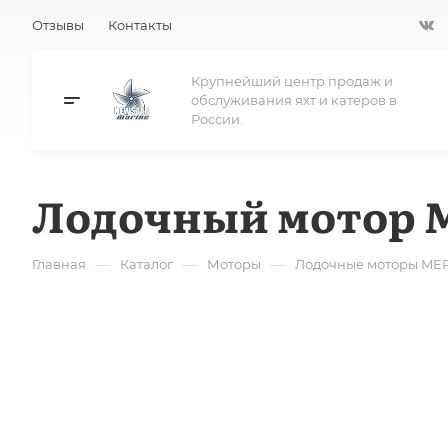
Отзывы
Контакты
Крупнейший центр продаж и
обслуживания яхт и катеров в
России.
Лодочный мотор M
—
—
—
Главная
Каталог
Моторы
Лодочные моторы ME