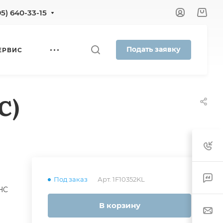
95) 640-33-15
Подать заявку
ЕРВИС
C)
Под заказ
Арт.
1F10352KL
HC
В корзину