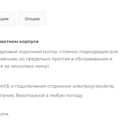
ация
Опции
мпактном корпусе
линдровый лодочный мотор, отлично подходящий для
овечная, но предельно простая в обслуживании и
 за несколько минут.
КБ и подключения сторонних электроустройств;
ания, безотказной в любую погоду;
оги.