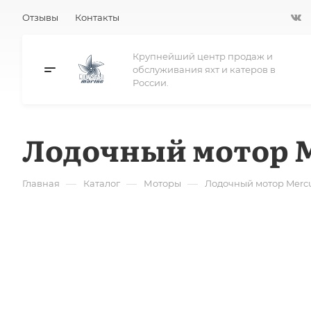
Отзывы
Контакты
Крупнейший центр продаж и
обслуживания яхт и катеров в
России.
Лодочный мотор Me
—
—
—
Главная
Каталог
Моторы
Лодочный мотор Mercur