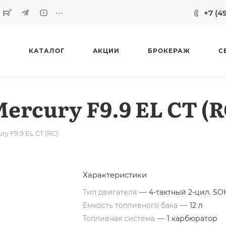
...
+7 (4
КАТАЛОГ
АКЦИИ
БРОКЕРАЖ
С
rcury F9.9 EL CT (R
y F9.9 EL CT (RC)
Характеристики
Тип двигателя
—
4-тактный 2-цил. SO
Емкость топливного бака
—
12 л
Топливная система
—
1 карбюратор