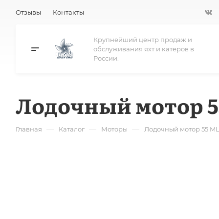
Отзывы
Контакты
Крупнейший центр продаж и
обслуживания яхт и катеров в
России.
Лодочный мотор 5
—
—
—
Главная
Каталог
Моторы
Лодочный мотор 55 ML