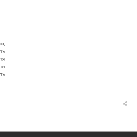
и,
ть
ля
ни
ть