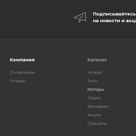
Подписывайтесь
на новости и ак
Компания
Каталог
О компании
Катера
Отзывы
Яхты
Моторы
Лодки
Брокераж
Акции
Прицепы