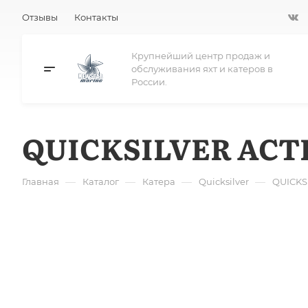
Отзывы
Контакты
Крупнейший центр продаж и
обслуживания яхт и катеров в
России.
QUICKSILVER ACTI
—
—
—
—
Главная
Каталог
Катера
Quicksilver
QUICKS