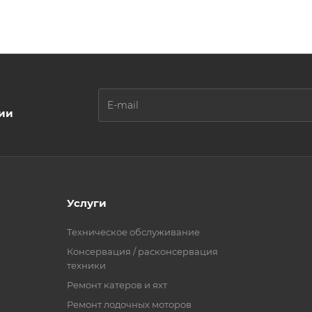
ции
Услуги
Техническое обслуживание
Консервация / расконсервация
техники
Ремонт катеров и яхт
Ремонт лодочных моторов