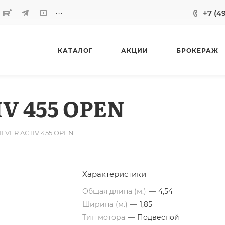
...
+7 (4
КАТАЛОГ
АКЦИИ
БРОКЕРАЖ
V 455 OPEN
ILVER ACTIV 455 OPEN
Характеристики
Общая длина (м.)
—
4,54
Ширина (м.)
—
1,85
Тип мотора
—
Подвесной