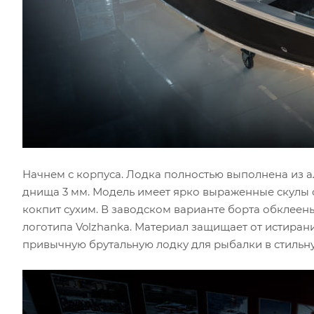
Начнем с корпуса. Лодка полностью выполнена из 
днища 3 мм. Модель имеет ярко выраженные скулы 
кокпит сухим. В заводском варианте борта обкле
логотипа Volzhanka. Материал защищает от истиран
привычную брутальную лодку для рыбалки в стильн