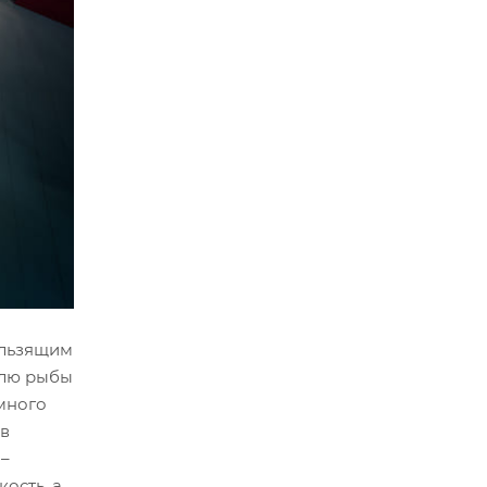
ользящим
влю рыбы
амного
 в
 –
ость, а