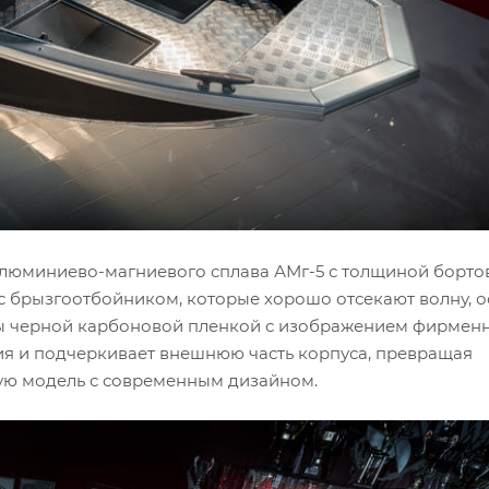
алюминиево-магниевого сплава АМг-5 с толщиной бортов
с брызгоотбойником, которые хорошо отсекают волну, о
ены черной карбоновой пленкой с изображением фирмен
ия и подчеркивает внешнюю часть корпуса, превращая
ую модель с современным дизайном.