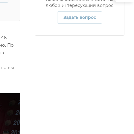
любой интересующий вопрос
Задать вопрос
 46
но. По
на
нно вы