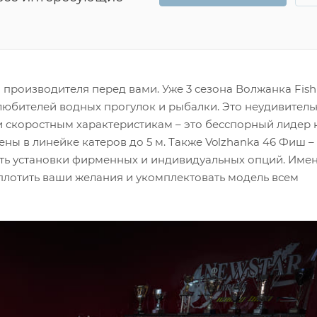
роизводителя перед вами. Уже 3 сезона Волжанка Fish
юбителей водных прогулок и рыбалки. Это неудивитель
и скоростным характеристикам – это бесспорный лидер 
ы в линейке катеров до 5 м. Также Volzhanka 46 Фиш –
сть установки фирменных и индивидуальных опций. Име
плотить ваши желания и укомплектовать модель всем