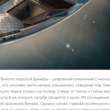
ь. Вместо морской фанеры – рифленый алюминий с неск
, что носовая часть катера специально отведена под ло
шло лодке только на пользу. Следы от песка и глины н
уться на мокрой палубе сводится к нулю. Из оснащения
ля хранения багажа. Однако самая главная особенность
носа до кормы. Планширь создает дополнительную жестк