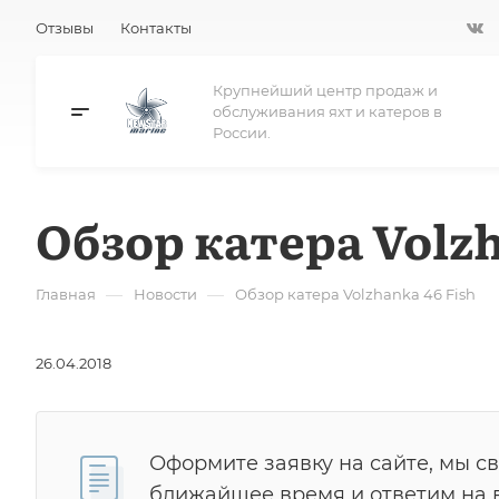
Отзывы
Контакты
Крупнейший центр продаж и
обслуживания яхт и катеров в
России.
Обзор катера Volzh
—
—
Главная
Новости
Обзор катера Volzhanka 46 Fish
26.04.2018
Оформите заявку на сайте, мы с
ближайшее время и ответим на