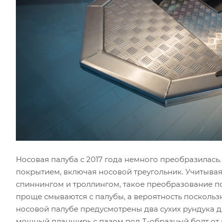
Носовая палуба с 2017 года немного преобразилас
покрытием, включая носовой треугольник. Учитывая
спиннингом и троллингом, такое преобразование по
проще смываются с палубы, а вероятность поскользн
носовой палубе предусмотрены два сухих рундука д
мощный планширь с пазом под Т-образный болт от 