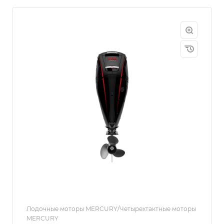
Лодочные моторы MERCURY/Четырехтактные моторы
MERCURY