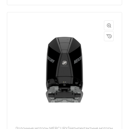
Лодочные моторы MERCURY/Четырехтактные моторы