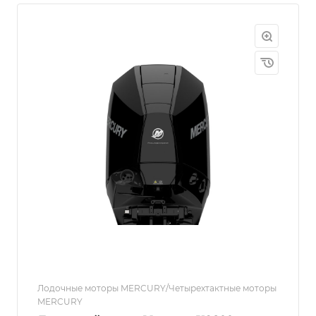
Лодочные моторы MERCURY/Четырехтактные моторы
MERCURY