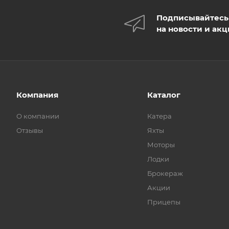
Подписывайтесь
на новости и ак
Компания
Каталог
О компании
Катера
Отзывы
Яхты
Моторы
Лодки
Брокераж
Акции
Прицепы